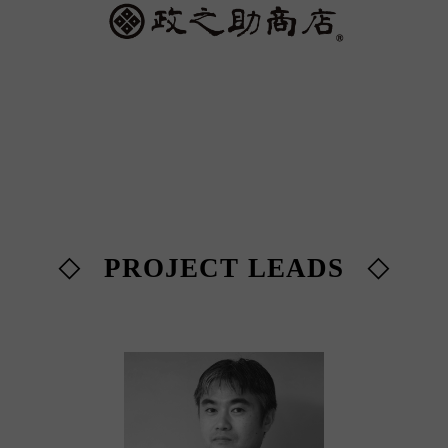
PROJECT LEADS
◇
◇