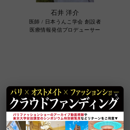
石井 洋介
医師 / 日本うんこ学会 創設者
医療情報発信プロデューサー
OFFICIAL PARTNERS
◇
◇
×