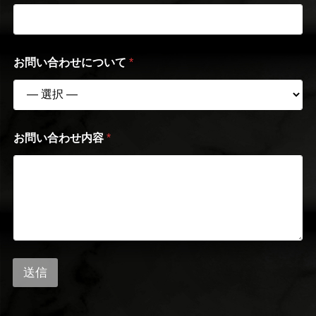
お問い合わせについて
*
お
お問い合わせ内容
*
電
話
番
号
お
問
い
合
わ
せ
送信
に
つ
い
て